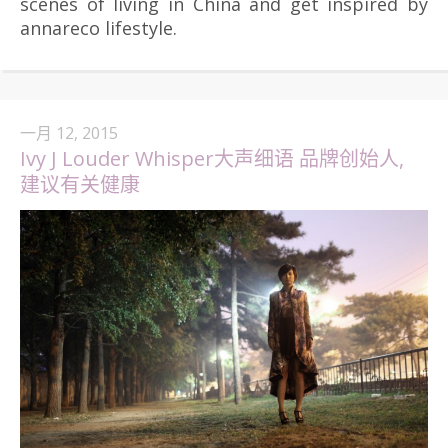
scenes of living in China and get inspired by
annareco lifestyle.
一月 12, 2015
Ivy J Louder Whisper大声细语 品牌创始人,
建议有关健康